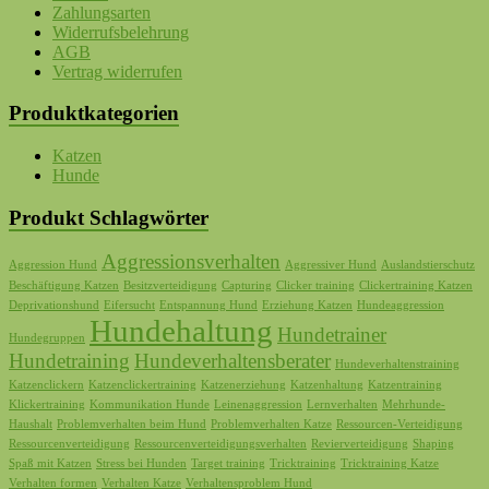
Zahlungsarten
Widerrufsbelehrung
AGB
Vertrag widerrufen
Produktkategorien
Katzen
Hunde
Produkt Schlagwörter
Aggressionsverhalten
Aggression Hund
Aggressiver Hund
Auslandstierschutz
Beschäftigung Katzen
Besitzverteidigung
Capturing
Clicker training
Clickertraining Katzen
Deprivationshund
Eifersucht
Entspannung Hund
Erziehung Katzen
Hundeaggression
Hundehaltung
Hundetrainer
Hundegruppen
Hundetraining
Hundeverhaltensberater
Hundeverhaltenstraining
Katzenclickern
Katzenclickertraining
Katzenerziehung
Katzenhaltung
Katzentraining
Klickertraining
Kommunikation Hunde
Leinenaggression
Lernverhalten
Mehrhunde-
Haushalt
Problemverhalten beim Hund
Problemverhalten Katze
Ressourcen-Verteidigung
Ressourcenverteidigung
Ressourcenverteidigungsverhalten
Revierverteidigung
Shaping
Spaß mit Katzen
Stress bei Hunden
Target training
Tricktraining
Tricktraining Katze
Verhalten formen
Verhalten Katze
Verhaltensproblem Hund