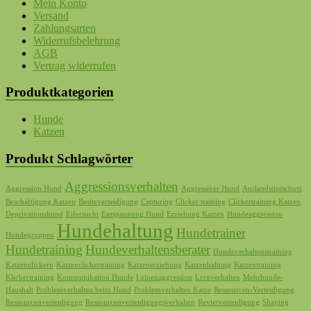
Mein Konto
Versand
Zahlungsarten
Widerrufsbelehrung
AGB
Vertrag widerrufen
Produktkategorien
Hunde
Katzen
Produkt Schlagwörter
Aggressionsverhalten
Aggression Hund
Aggressiver Hund
Auslandstierschutz
Beschäftigung Katzen
Besitzverteidigung
Capturing
Clicker training
Clickertraining Katzen
Deprivationshund
Eifersucht
Entspannung Hund
Erziehung Katzen
Hundeaggression
Hundehaltung
Hundetrainer
Hundegruppen
Hundetraining
Hundeverhaltensberater
Hundeverhaltenstraining
Katzenclickern
Katzenclickertraining
Katzenerziehung
Katzenhaltung
Katzentraining
Klickertraining
Kommunikation Hunde
Leinenaggression
Lernverhalten
Mehrhunde-
Haushalt
Problemverhalten beim Hund
Problemverhalten Katze
Ressourcen-Verteidigung
Ressourcenverteidigung
Ressourcenverteidigungsverhalten
Revierverteidigung
Shaping